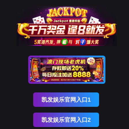
凯发娱乐官网入口1
凯发娱乐官网入口2