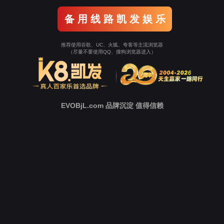
备 用 线 路 凯 发 娱 乐
推荐使用谷歌、UC、火狐、夸客等主流浏览器
（尽量不要使用QQ、搜狗浏览器进入）
EVOBjL.com 品牌沉淀 值得信赖