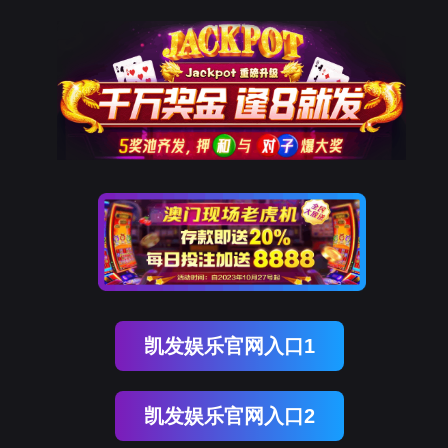
凯发娱乐官网入口1
凯发娱乐官网入口2