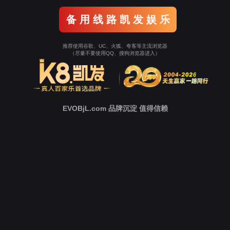
备 用 线 路 凯 发 娱 乐
推荐使用谷歌、UC、火狐、夸客等主流浏览器
（尽量不要使用QQ、搜狗浏览器进入）
EVOBjL.com 品牌沉淀 值得信赖