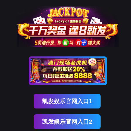
凯发娱乐官网入口1
凯发娱乐官网入口2