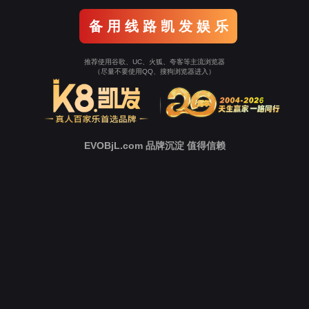
备 用 线 路 凯 发 娱 乐
推荐使用谷歌、UC、火狐、夸客等主流浏览器
（尽量不要使用QQ、搜狗浏览器进入）
EVOBjL.com 品牌沉淀 值得信赖