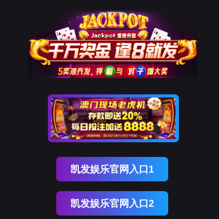
凯发娱乐官网入口1
凯发娱乐官网入口2