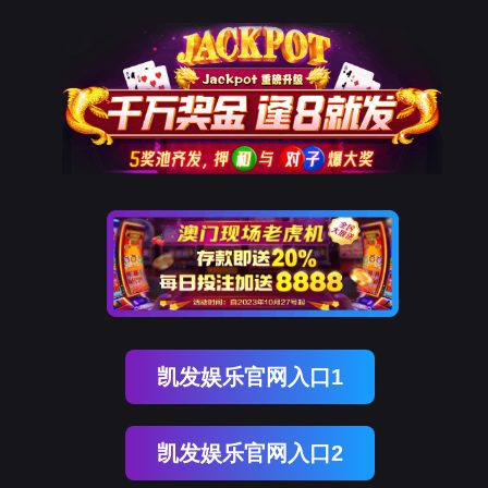
凯发娱乐官网入口1
凯发娱乐官网入口2