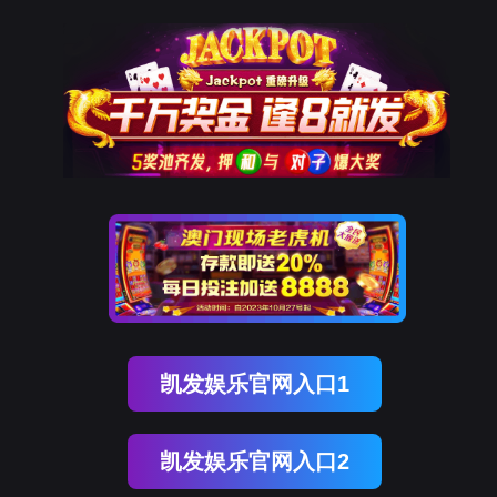
凯发娱乐官网入口1
凯发娱乐官网入口2