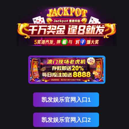
9001cc以诚为本
该页面不存在！
页面自动
跳转
等待时间：
3
秒