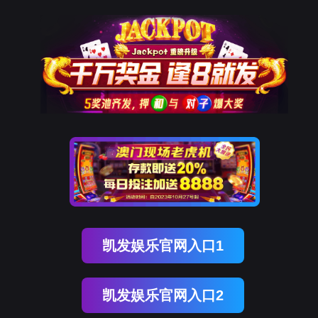
9001cc以诚为本
该页面不存在！
页面自动
跳转
等待时间：
3
秒