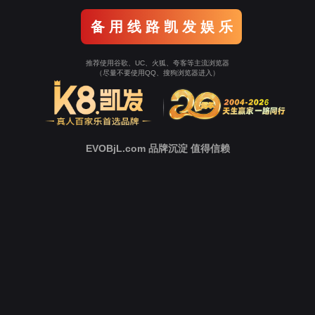
备 用 线 路 凯 发 娱 乐
推荐使用谷歌、UC、火狐、夸客等主流浏览器
（尽量不要使用QQ、搜狗浏览器进入）
EVOBjL.com 品牌沉淀 值得信赖