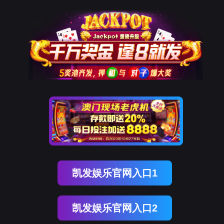
9001cc以诚为本
该页面不存在！
页面自动
跳转
等待时间：
3
秒